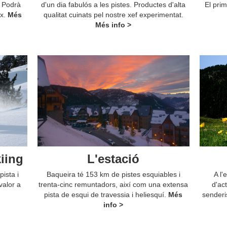
. Podrà
d'un dia fabulós a les pistes. Productes d'alta
El prim
ex.
Més
qualitat cuinats pel nostre xef experimentat.
Més info >
kiing
L'estació
ista i
Baqueira té 153 km de pistes esquiables i
A l'
valor a
trenta-cinc remuntadors, així com una extensa
d'act
pista de esqui de travessia i heliesquí.
Més
senderi
info >