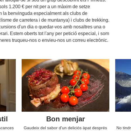
 sols 1.200 € per nit per a un màxim de setze
m la benvinguda especialment als clubs de
clisme de carretera i de muntanya) i clubs de trekking.
xcursions d'un dia o quedar-vos amb nosaltres una o
erari. Estem oberts tot l'any per petició especial, i som
aneres truqueu-nos o envieu-nos un correu electrònic.
til
Bon menjar
vacances
Gaudeix del sabor d'un deliciós àpat després
No tind