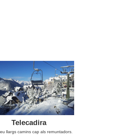
Telecadira
reu llargs camins cap als remuntadors.