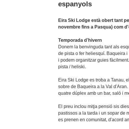
espanyols
Eira Ski Lodge està obert tant pe
novembre fins a Pasqua) com d'est
Temporada d’hivern
Donem la benvinguda tant als esqui
de pista o fer heliesquí. Baqueira i
i podem organitzar guies fàcilment
pista / heliski.
Eira Ski Lodge es troba a Tanau, el
sobre de Baqueira a la Val d'Aran.
quatre dúplex amb un bar, saló i m
El preu inclou mitja pensió sis di
pastissos a la tarda i un sopar de m
es prenen en comunitat, d'acord a