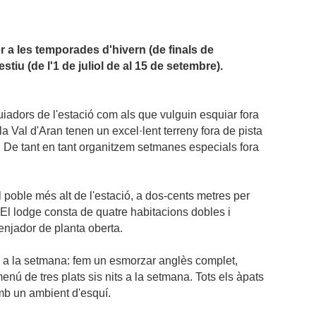
r a les temporades d'hivern (de finals de
iu (de l'1 de juliol de al 15 de setembre).
adors de l'estació com als que vulguin esquiar fora
 la Val d'Aran tenen un excel·lent terreny fora de pista
. De tant en tant organitzem setmanes especials fora
 poble més alt de l'estació, a dos-cents metres per
 El lodge consta de quatre habitacions dobles i
enjador de planta oberta.
es a la setmana: fem un esmorzar anglès complet,
enú de tres plats sis nits a la setmana. Tots els àpats
mb un ambient d'esquí.