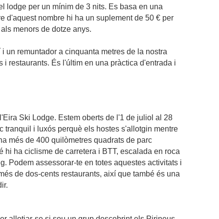
 el lodge per un mínim de 3 nits. Es basa en una
e d'aquest nombre hi ha un suplement de 50 € per
er als menors de dotze anys.
í i un remuntador a cinquanta metres de la nostra
 i restaurants. És l'últim en una pràctica d'entrada i
'Eira Ski Lodge. Estem oberts de l'1 de juliol al 28
c tranquil i luxós perquè els hostes s'allotgin mentre
Hi ha més de 400 quilòmetres quadrats de parc
 hi ha ciclisme de carretera i BTT, escalada en roca
ing. Podem assessorar-te en totes aquestes activitats i
a més de dos-cents restaurants, així que també és una
ir.
er allotjar-se si sou un grup descobrint els Pirineus.