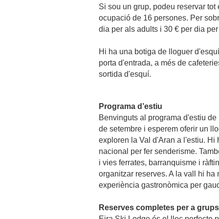
Si sou un grup, podeu reservar tot
ocupació de 16 persones. Per sobr
dia per als adults i 30 € per dia p
Hi ha una botiga de lloguer d'esqu
porta d'entrada, a més de cafeteries
sortida d'esquí.
Programa d’estiu
Benvinguts al programa d'estiu de l
de setembre i esperem oferir un llo
exploren la Val d'Aran a l'estiu. 
nacional per fer senderisme. També
i vies ferrates, barranquisme i ràft
organitzar reserves. A la vall hi h
experiència gastronòmica per gaud
Reserves completes per a grups
Eira Ski Lodge és el lloc perfecte p